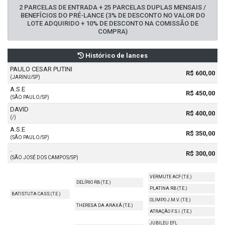
2 PARCELAS DE ENTRADA + 25 PARCELAS DUPLAS MENSAIS /
BENEFÍCIOS DO PRÉ-LANCE (3% DE DESCONTO NO VALOR DO
LOTE ADQUIRIDO + 10% DE DESCONTO NA COMISSÃO DE
COMPRA)
Histórico de lances
PAULO CESAR PUTINI
R$ 600,00
(JARINU/SP)
A.S.E
R$ 450,00
(SÃO PAULO/SP)
DAVID
R$ 400,00
(/)
A.S.E
R$ 350,00
(SÃO PAULO/SP)
.
R$ 300,00
(SÃO JOSÉ DOS CAMPOS/SP)
VERMUTE ACF (T.E.)
DELÍRIO RB (T.E.)
PLATINA RB (T.E.)
BATISTUTA CASS (T.E.)
OLIMPO J.M.V. (T.E.)
THERESA DA ARAXÁ (T.E.)
ATRAÇÃO F.S.I. (T.E.)
JUBILEU EFL