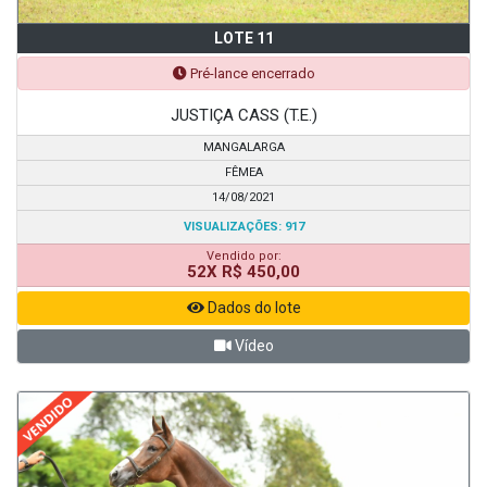
LOTE 11
Pré-lance encerrado
JUSTIÇA CASS (T.E.)
MANGALARGA
FÊMEA
14/08/2021
VISUALIZAÇÕES: 917
Vendido por:
52X R$ 450,00
Dados do lote
Vídeo