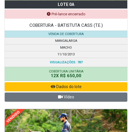
LOTE 0A
Pré-lance encerrado
COBERTURA - BATISTUTA CASS (T.E.)
VENDA DE COBERTURA
MANGALARGA
MACHO
11/10/2013
VISUALIZAÇÕES: 787
COBERTURA UNITÁRIA
12X R$ 650,00
Dados do lote
Vídeo