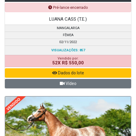
Pré-lance encerrado
LUANA CASS (T.E.)
MANGALARGA
FÊMEA
02/11/2022
VISUALIZAÇÕES: 857
Vendido por:
52X R$ 550,00
Dados do lote
Vídeo