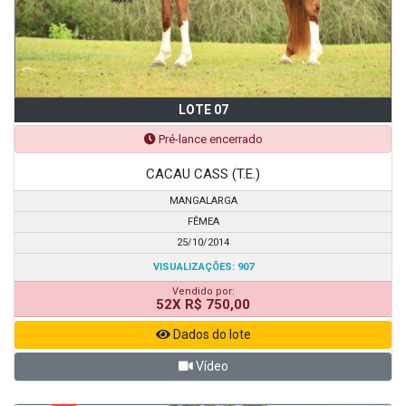
LOTE 07
Pré-lance encerrado
CACAU CASS (T.E.)
MANGALARGA
FÊMEA
25/10/2014
VISUALIZAÇÕES: 907
Vendido por:
52X R$ 750,00
Dados do lote
Vídeo