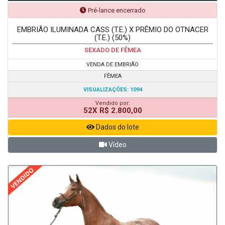
Pré-lance encerrado
EMBRIÃO ILUMINADA CASS (T.E.) X PRÊMIO DO OTNACER
(T.E.) (50%)
SEXADO DE FÊMEA
VENDA DE EMBRIÃO
FÊMEA
VISUALIZAÇÕES: 1094
Vendido por:
52X R$ 2.800,00
Dados do lote
Vídeo